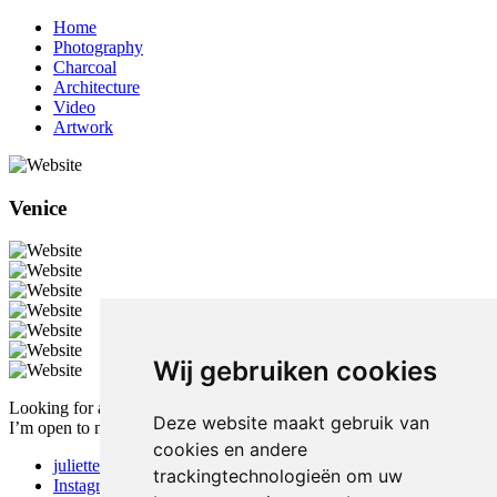
Home
Photography
Charcoal
Architecture
Video
Artwork
Venice
Wij gebruiken cookies
Looking for a creative and dedicated professional?
Deze website maakt gebruik van
I’m open to new opportunities and collaborations.
cookies en andere
juliettebartsoen@gmail.com
trackingtechnologieën om uw
Instagram